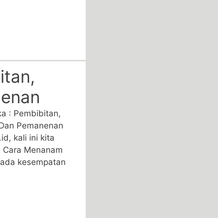
tan,
nenan
 : Pembibitan,
 Dan Pemanenan
, kali ini kita
g Cara Menanam
pada kesempatan