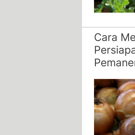
Cara M
Persiap
Pemane