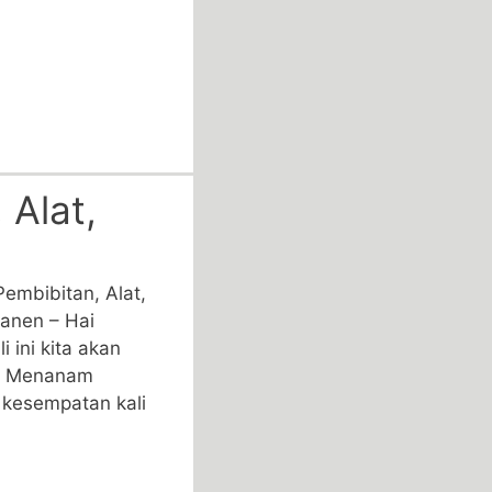
Alat,
embibitan, Alat,
anen – Hai
i ini kita akan
a Menanam
kesempatan kali