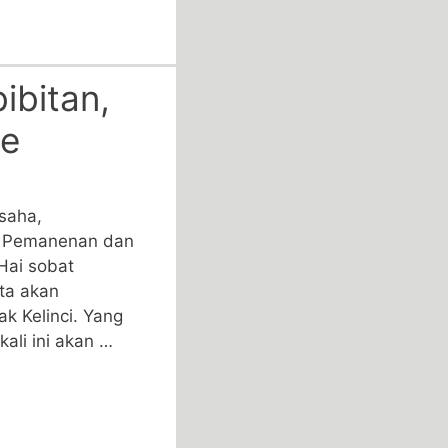
ibitan,
de
Usaha,
, Pemanenan dan
Hai sobat
ita akan
k Kelinci. Yang
li ini akan …