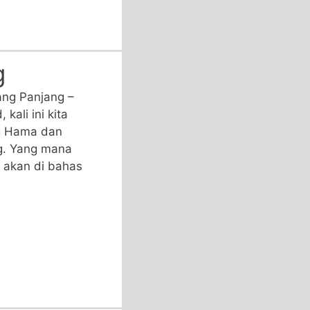
g
ng Panjang –
kali ini kita
g Hama dan
g. Yang mana
i akan di bahas