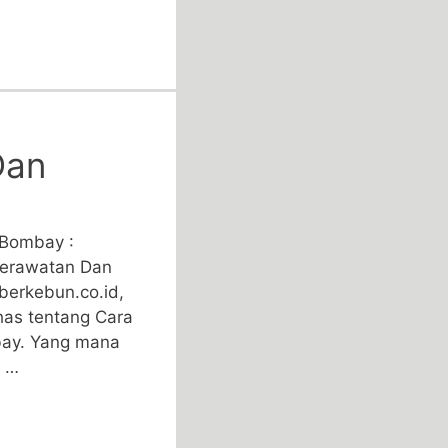
Dan
Bombay :
Perawatan Dan
berkebun.co.id,
has tentang Cara
y. Yang mana
i …