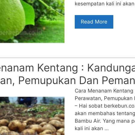
kesempatan kali ini aka
Read More
nanam Kentang : Kandunga
tan, Pemupukan Dan Pema
Cara Menanam Kentang 
Perawatan, Pemupukan
– Hai sobat berkebun.co.id
akan membahas tentan
Bambu Air. Yang mana 
kali ini akan …