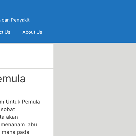
 dan Penyakit
ct Us
About Us
emula
m Untuk Pemula
 sobat
ita akan
 menanam labu
g mana pada