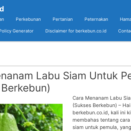
Id
an
Perkebunan
Pertanian
Peternakan
Hama
Policy Generator
Disclaimer for berkebun.co.id
Conta
nanam Labu Siam Untuk P
 Berkebun)
Cara Menanam Labu Sia
(Sukses Berkebun) – Hai
berkebun.co.id, kali ini k
membahas tentang cara
siam untuk pemula, yan