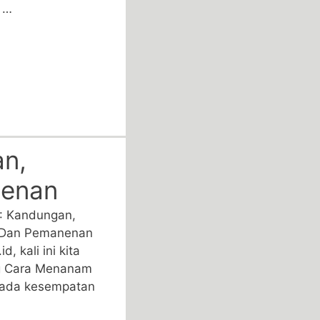
n …
n,
nenan
: Kandungan,
 Dan Pemanenan
, kali ini kita
g Cara Menanam
pada kesempatan