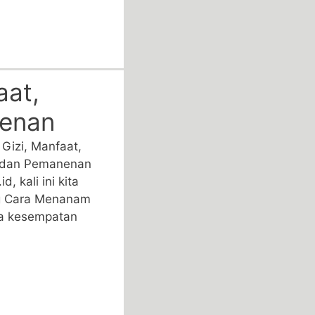
aat,
nenan
Gizi, Manfaat,
 dan Pemanenan
, kali ini kita
g Cara Menanam
da kesempatan