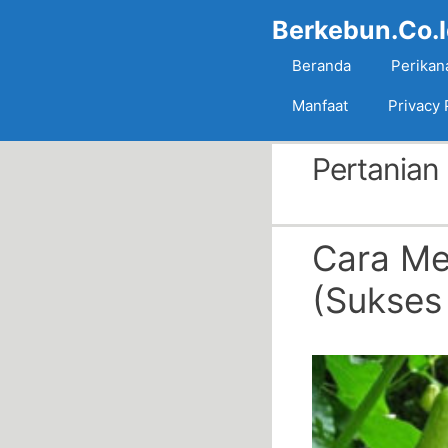
Skip
Berkebun.Co.
to
content
Beranda
Perikan
Manfaat
Privacy 
Pertanian
Cara Me
(Sukses