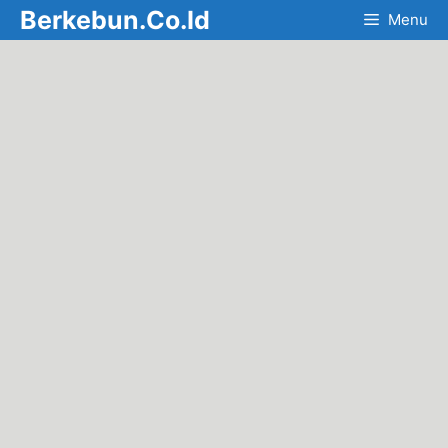
Skip
Berkebun.Co.Id
Menu
to
content