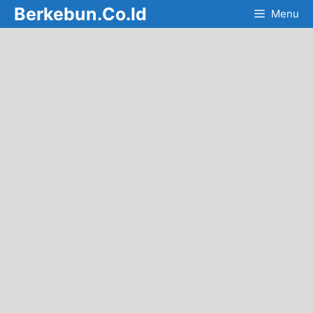
Skip
Berkebun.Co.Id
Menu
to
content