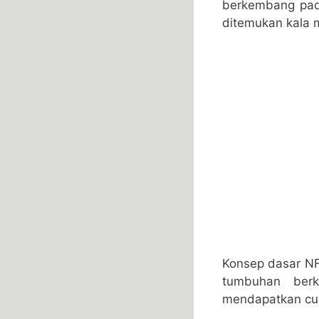
berkembang pada
ditemukan kala m
Konsep dasar NF
tumbuhan berk
mendapatkan cuku