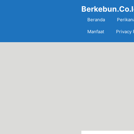
Skip
Berkebun.Co.
to
content
Beranda
Perikan
Manfaat
Privacy 