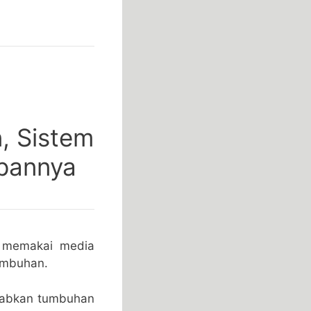
, Sistem
apannya
 memakai media
umbuhan.
ebabkan tumbuhan