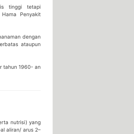
 tinggi tetapi
a Hama Penyakit
penanaman dengan
terbatas ataupun
r tahun 1960- an
rta nutrisi) yang
l aliran/ arus 2–