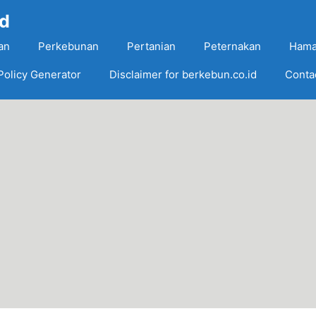
Id
an
Perkebunan
Pertanian
Peternakan
Hama
Policy Generator
Disclaimer for berkebun.co.id
Conta