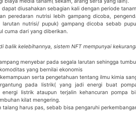
 biaya media tanam( sekam, arang serta yang lain).
dapat diusahakan sebagian kali dengan periode tana
n peredaran nutrisi lebih gampang dicoba, pengend
a larutan nutrisi/ pupuk) gampang dicoba sebab pup
ul cuma dari yang diberikan.
i balik kelebihannya, sistem NFT mempunyai kekuran
ampang menyebar pada segala larutan sehingga tumbu
komoditas yang bernilai ekonomis
 kemampuan serta pengetahuan tentang ilmu kimia sang
rgantung pada listrik( yang jadi energi buat pomp
 energi listrik ataupun terjalin kehancuran pompa 
umbuhan kilat mengering.
n talang harus pas, sebab bisa pengaruhi perkembang