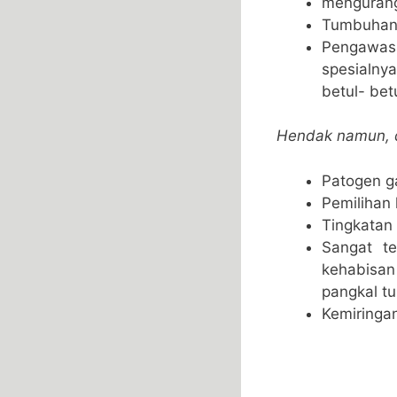
mengurangi
Tumbuhan 
Pengawasa
spesialny
betul- bet
Hendak namun, d
Patogen g
Pemilihan 
Tingkatan
Sangat te
kehabisan
pangkal t
Kemiringa