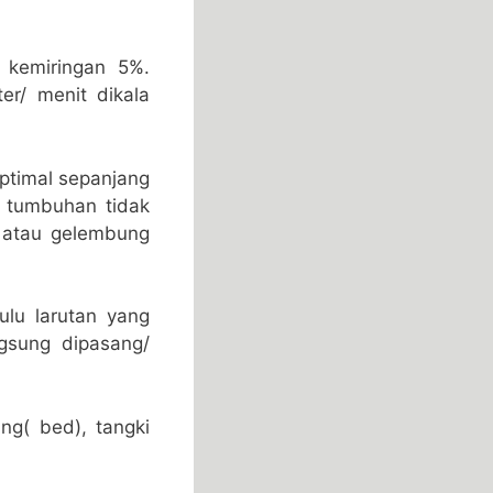
 kemiringan 5%.
er/ menit dikala
ptimal sepanjang
an tumbuhan tidak
an atau gelembung
lu larutan yang
ngsung dipasang/
ng( bed), tangki