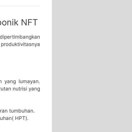
ponik NFT
dipertimbangkan
roduktivitasnya
ah yang lumayan.
tan nutrisi yang
aran tumbuhan.
uhan( HPT).