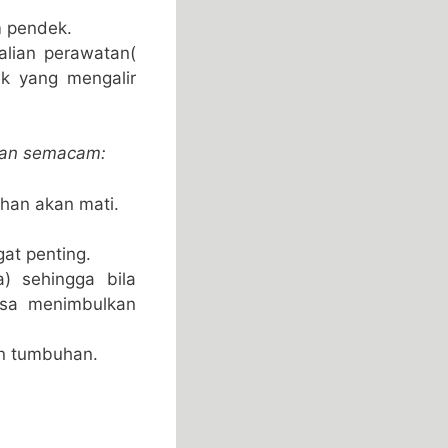
m pendek.
alian perawatan(
uk yang mengalir
gan semacam:
han akan mati.
at penting.
a) sehingga bila
bisa menimbulkan
an tumbuhan.