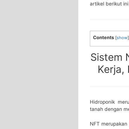
artikel berikut ini
Contents
[
show
]
Sistem 
Kerja,
Hidroponik me
tanah dengan m
NFT merupakan s