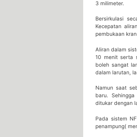
3 milimeter.
Bersirkulasi s
Kecepatan alira
pembukaan kran
Aliran dalam si
10 menit serta s
boleh sangat lam
dalam larutan, la
Namun saat seb
baru. Sehingga 
ditukar dengan l
Pada sistem NFT
penampung( mena