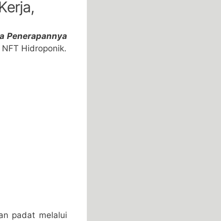
Kerja,
ara Penerapannya
m NFT Hidroponik.
an padat melalui