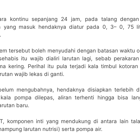
ecara kontinu sepanjang 24 jam, pada talang dengan
n yang masuk hendaknya diatur pada 0, 3– 0, 75 lit
.
stem tersebut boleh menyudahi dengan batasan waktu o
ehabis itu wajib dialiri larutan lagi, sebab perakar
a kering. Perihal itu pula terjadi kala timbul kotor
rutan wajib lekas di ganti.
elum mengubahnya, hendaknya disiapkan terlebih du
kala pompa dilepas, aliran terhenti hingga bisa la
arutan baru.
, komponen inti yang mendukung di antara lain tala
mpung larutan nutrisi) serta pompa air.