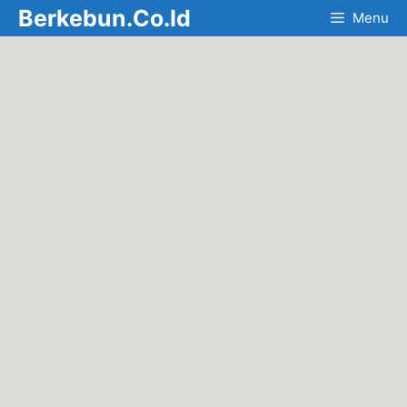
Skip
Berkebun.Co.Id
Menu
to
content