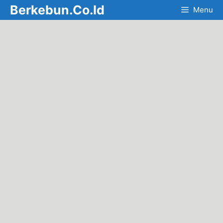
Skip
Berkebun.Co.Id
Menu
to
content