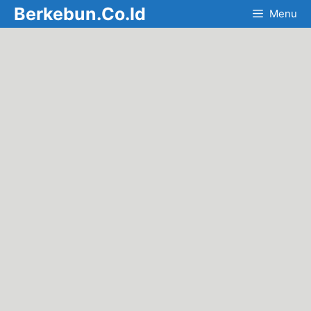
Skip
Berkebun.Co.Id
Menu
to
content