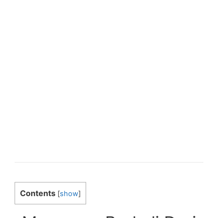
Contents
[
show
]