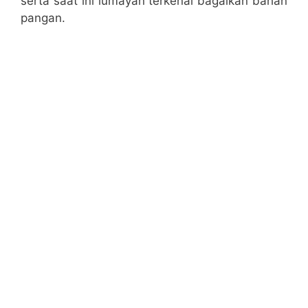
serta saat ini lumayan terkenal bagaikan bahan
pangan.