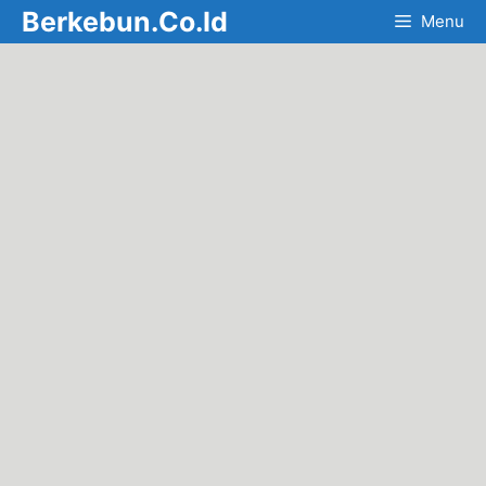
Skip
Berkebun.Co.Id
Menu
to
content