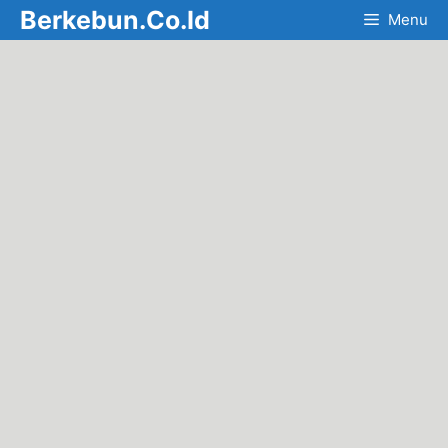
Skip
Berkebun.Co.Id
Menu
to
content