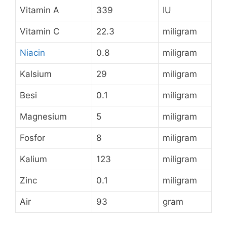
Vitamin A
339
IU
Vitamin C
22.3
miligram
Niacin
0.8
miligram
Kalsium
29
miligram
Besi
0.1
miligram
Magnesium
5
miligram
Fosfor
8
miligram
Kalium
123
miligram
Zinc
0.1
miligram
Air
93
gram