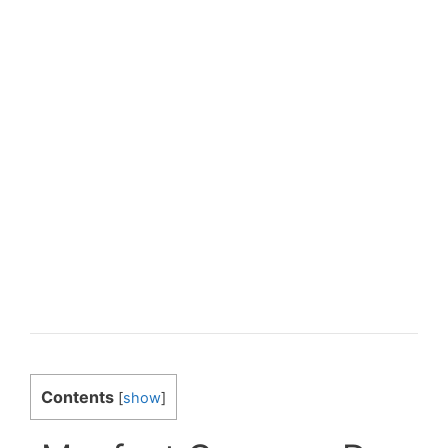
Contents
[
show
]