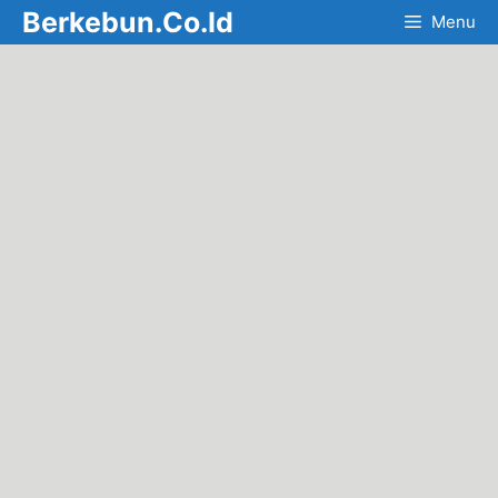
Skip
Berkebun.Co.Id
Menu
to
content