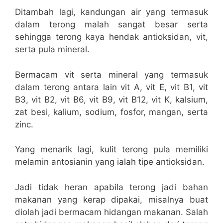
Ditambah lagi, kandungan air yang termasuk
dalam terong malah sangat besar serta
sehingga terong kaya hendak antioksidan, vit,
serta pula mineral.
Bermacam vit serta mineral yang termasuk
dalam terong antara lain vit A, vit E, vit B1, vit
B3, vit B2, vit B6, vit B9, vit B12, vit K, kalsium,
zat besi, kalium, sodium, fosfor, mangan, serta
zinc.
Yang menarik lagi, kulit terong pula memiliki
melamin antosianin yang ialah tipe antioksidan.
Jadi tidak heran apabila terong jadi bahan
makanan yang kerap dipakai, misalnya buat
diolah jadi bermacam hidangan makanan. Salah