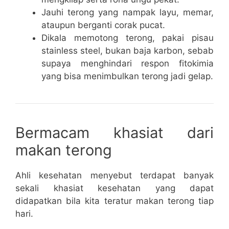
Jauhi terong yang nampak layu, memar,
ataupun berganti corak pucat.
Dikala memotong terong, pakai pisau
stainless steel, bukan baja karbon, sebab
supaya menghindari respon fitokimia
yang bisa menimbulkan terong jadi gelap.
Bermacam khasiat dari
makan terong
Ahli kesehatan menyebut terdapat banyak
sekali khasiat kesehatan yang dapat
didapatkan bila kita teratur makan terong tiap
hari.