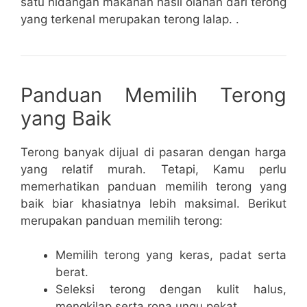
satu hidangan makanan hasil olahan dari terong
yang terkenal merupakan terong lalap. .
Panduan Memilih Terong
yang Baik
Terong banyak dijual di pasaran dengan harga
yang relatif murah. Tetapi, Kamu perlu
memerhatikan panduan memilih terong yang
baik biar khasiatnya lebih maksimal. Berikut
merupakan panduan memilih terong:
Memilih terong yang keras, padat serta
berat.
Seleksi terong dengan kulit halus,
mengkilap serta rona ungu pekat.