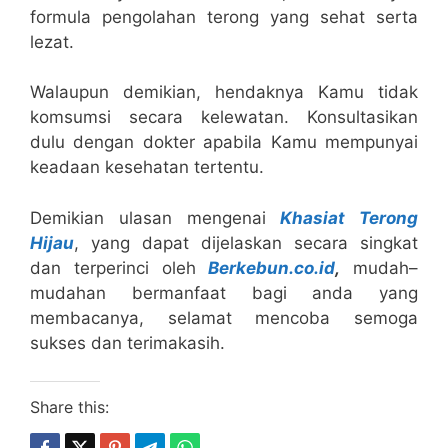
formula pengolahan terong yang sehat serta
lezat.
Walaupun demikian, hendaknya Kamu tidak
komsumsi secara kelewatan. Konsultasikan
dulu dengan dokter apabila Kamu mempunyai
keadaan kesehatan tertentu.
Demikian ulasan mengenai
Khasiat Terong
Hijau
, yang dapat dijelaskan secara singkat
dan terperinci oleh
Berkebun.co.id
,
mudah–
mudahan bermanfaat bagi anda yang
membacanya, selamat mencoba semoga
sukses dan terimakasih.
Share this: