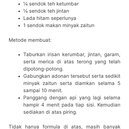
¼ sendok teh ketumbar
¼ sendok teh jintan
Lada hitam seperlunya
1 sendok makan minyak zaitun
Metode membuat:
Taburkan irisan kerumbar, jintan, garam,
serta merica di atas terong yang telah
dipotong-potong.
Gabungkan adonan tersebut serta sedikit
minyak zaitun serta diamkan selama 5
sampai 10 menit.
Panggang dengan api yang lagi selama
hampir 4 menit pada tiap sisi. Kemudian
sediakan di atas piring.
Tidak hanya formula di atas, masih banyak