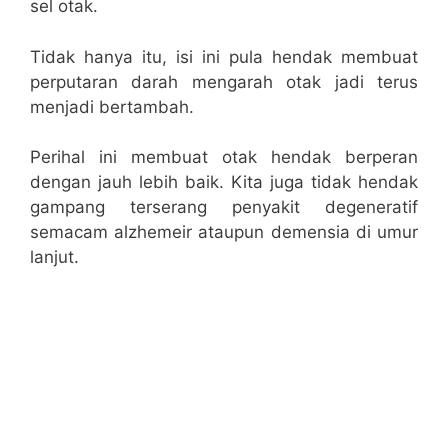
sel otak.
Tidak hanya itu, isi ini pula hendak membuat
perputaran darah mengarah otak jadi terus
menjadi bertambah.
Perihal ini membuat otak hendak berperan
dengan jauh lebih baik. Kita juga tidak hendak
gampang terserang penyakit degeneratif
semacam alzhemeir ataupun demensia di umur
lanjut.