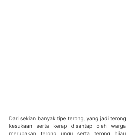
Dari sekian banyak tipe terong, yang jadi terong
kesukaan serta kerap disantap oleh warga
merupakan terong ungu serta terong hijau