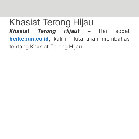
Khasiat Terong Hijau
Khasiat Terong Hijaut –
Hai sobat
berkebun.co.id
, kali ini kita akan membahas
tentang Khasiat Terong Hijau.