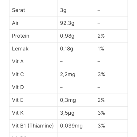
Serat
3g
–
Air
92,3g
–
Protein
0,98g
2%
Lemak
0,18g
1%
Vit A
–
–
Vit C
2,2mg
3%
Vit D
–
–
Vit E
0,3mg
2%
Vit K
3,5µg
3%
Vit B1 (Thiamine)
0,039mg
3%