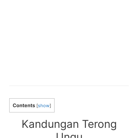
Contents
[
show
]
Kandungan Terong
Ungu