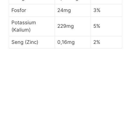
Fosfor
24mg
3%
Potassium
229mg
5%
(Kalium)
Seng (Zinc)
0,16mg
2%