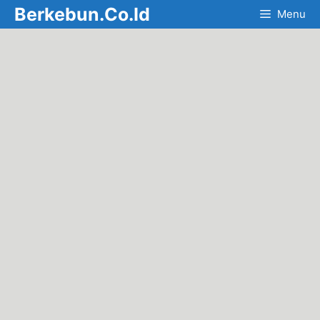
Skip
Berkebun.Co.Id
Menu
to
content