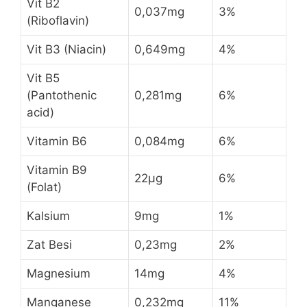
Vit B2
0,037mg
3%
(Riboflavin)
Vit B3 (Niacin)
0,649mg
4%
Vit B5
(Pantothenic
0,281mg
6%
acid)
Vitamin B6
0,084mg
6%
Vitamin B9
22µg
6%
(Folat)
Kalsium
9mg
1%
Zat Besi
0,23mg
2%
Magnesium
14mg
4%
Manganese
0,232mg
11%