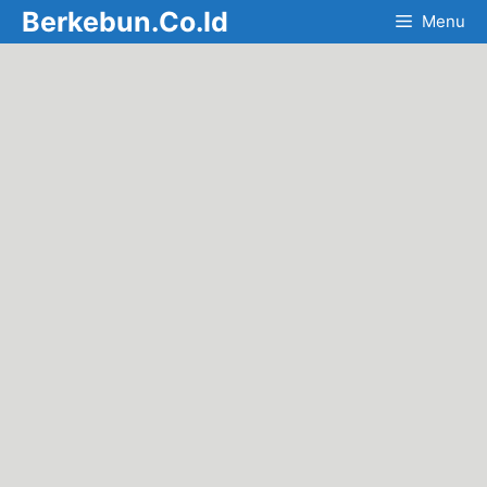
Skip
Berkebun.Co.Id
Menu
to
content