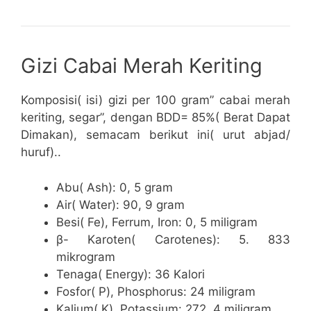
Gizi Cabai Merah Keriting
Komposisi( isi) gizi per 100 gram” cabai merah
keriting, segar”, dengan BDD= 85%( Berat Dapat
Dimakan), semacam berikut ini( urut abjad/
huruf)..
Abu( Ash): 0, 5 gram
Air( Water): 90, 9 gram
Besi( Fe), Ferrum, Iron: 0, 5 miligram
β- Karoten( Carotenes): 5. 833
mikrogram
Tenaga( Energy): 36 Kalori
Fosfor( P), Phosphorus: 24 miligram
Kalium( K), Potassium: 272, 4 miligram