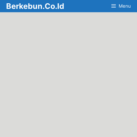
Skip
Berkebun.Co.Id
Menu
to
content