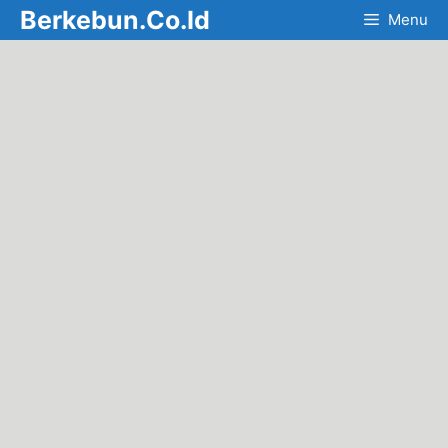
Skip
Berkebun.Co.Id
Menu
to
content