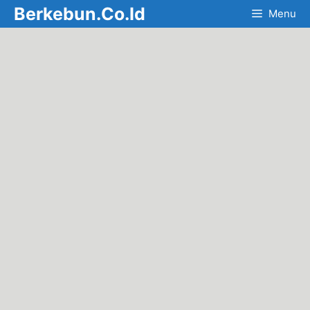
Skip
Berkebun.Co.Id
Menu
to
content