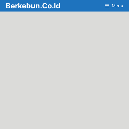
Skip
Berkebun.Co.Id
Menu
to
content