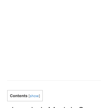
Contents
[
show
]