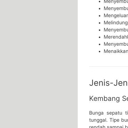
Menyembu
Menyembuh
Mengeluar
Melindungi
Menyembuh
Merendahk
Menyembuh
Menaikkan
Jenis-Je
Kembang Se
Bunga sepatu t
tunggal. Tipe b
rendah sampai b