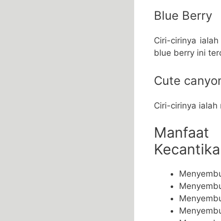
Blue Berry
Ciri-cirinya ia
blue berry ini t
Cute canyo
Ciri-cirinya ial
Manfaat
Kecantika
Menyembu
Menyembuh
Menyembuh
Menyembuh