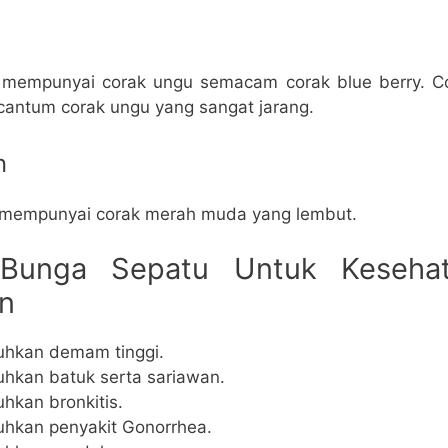
lah mempunyai corak ungu semacam corak blue berry. 
ercantum corak ungu yang sangat jarang.
n
ah mempunyai corak merah muda yang lembut.
 Bunga Sepatu Untuk Kesehat
n
hkan demam tinggi.
kan batuk serta sariawan.
kan bronkitis.
kan penyakit Gonorrhea.