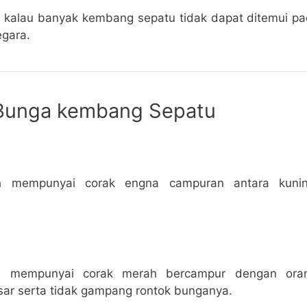
n kalau banyak kembang sepatu tidak dapat ditemui 
egara.
k Bunga kembang Sepatu
alah mempunyai corak engna campuran antara kun
.
alah mempunyai corak merah bercampur dengan or
sar serta tidak gampang rontok bunganya.