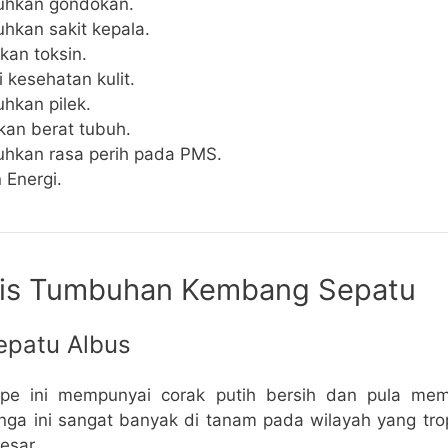
hkan gondokan.
kan sakit kepala.
kan toksin.
 kesehatan kulit.
kan pilek.
an berat tubuh.
kan rasa perih pada PMS.
 Energi.
nis Tumbuhan Kembang Sepatu
patu Albus
ipe ini mempunyai corak putih bersih dan pula me
unga ini sangat banyak di tanam pada wilayah yang tro
esar.