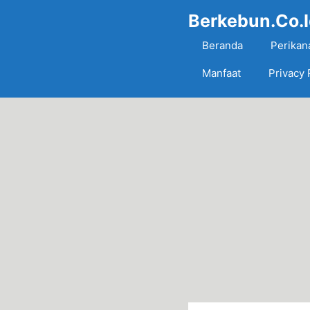
Skip
Berkebun.Co.
to
content
Beranda
Perikan
Manfaat
Privacy 