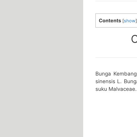
Contents
[
show
]
C
Bunga Kembang S
sinensis L. Bun
suku Malvaceae.