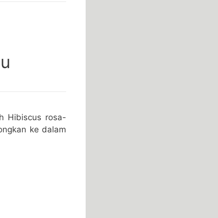
tu
h Hibiscus rosa-
longkan ke dalam