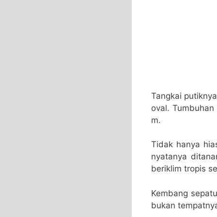
Tangkai putiknya
oval. Tumbuhan 
m.
Tidak hanya hia
nyatanya ditana
beriklim tropis s
Kembang sepatu i
bukan tempatny