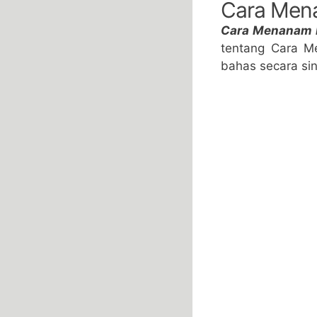
Cara Men
Cara Menanam 
tentang Cara M
bahas secara sing