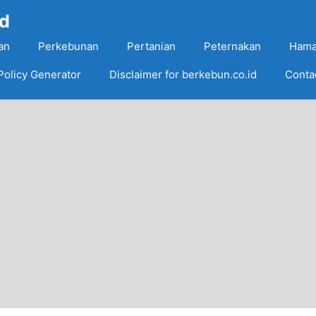
Id
an
Perkebunan
Pertanian
Peternakan
Hama
Policy Generator
Disclaimer for berkebun.co.id
Conta