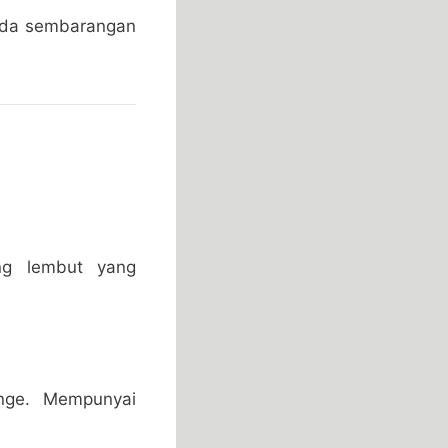
pada sembarangan
ing lembut yang
ange. Mempunyai