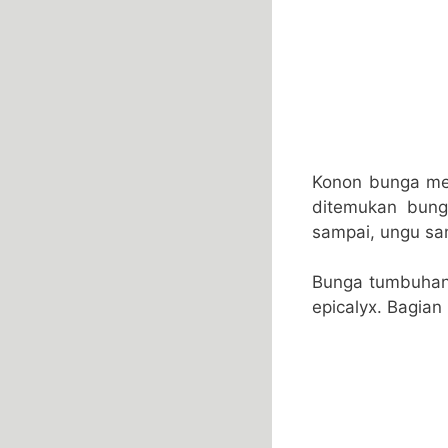
Konon bunga men
ditemukan bun
sampai, ungu sa
Bunga tumbuhan 
epicalyx. Bagia