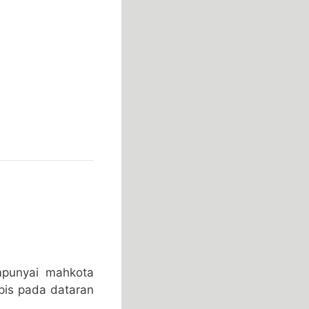
mpunyai mahkota
pis pada dataran