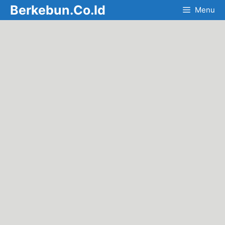
Skip
Berkebun.Co.Id
Menu
to
content