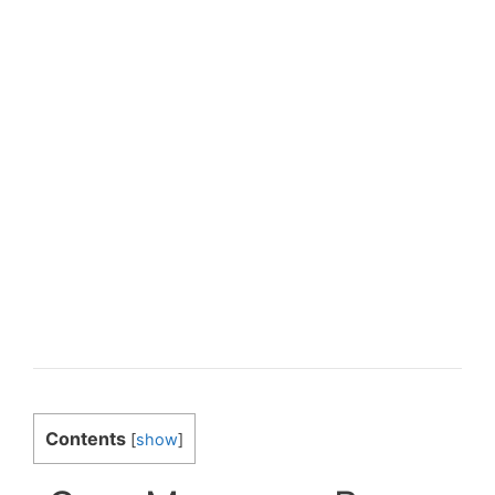
Contents
[
show
]