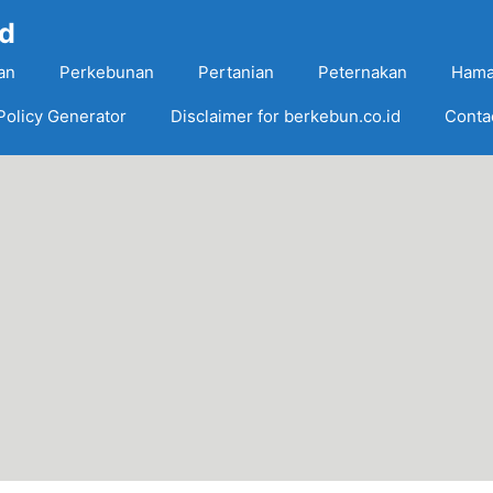
Id
an
Perkebunan
Pertanian
Peternakan
Hama
Policy Generator
Disclaimer for berkebun.co.id
Conta