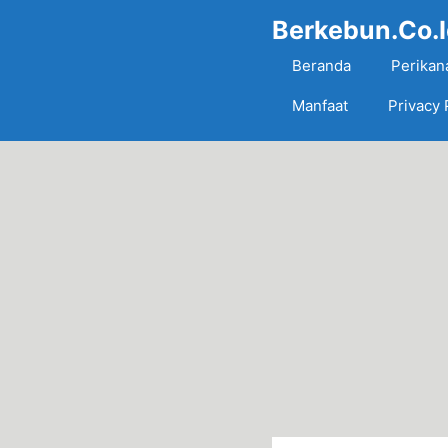
Skip
Berkebun.Co.
to
content
Beranda
Perikan
Manfaat
Privacy 