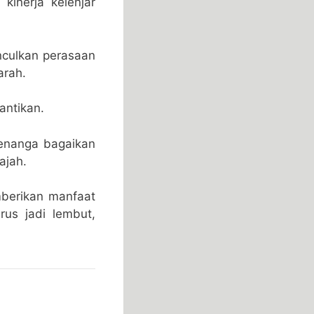
inerja kelenjar
culkan perasaan
arah.
antikan.
enanga bagaikan
ajah.
berikan manfaat
rus jadi lembut,