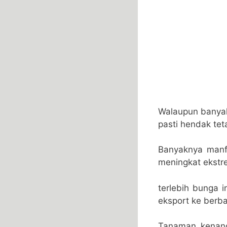
Walaupun banyak
pasti hendak tet
Banyaknya manfa
meningkat ekstr
terlebih bunga i
eksport ke berba
Tanaman kenang