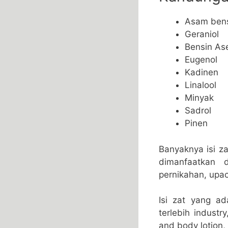
Asam ben
Geraniol
Bensin As
Eugenol
Kadinen
Linalool
Minyak
Sadrol
Pinen
Banyaknya isi z
dimanfaatkan 
pernikahan, upa
Isi zat yang a
terlebih indust
and body lotion