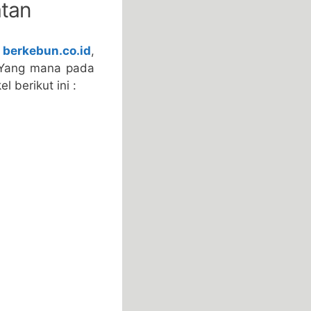
tan
t
berkebun.co.id
,
 Yang mana pada
 berikut ini :