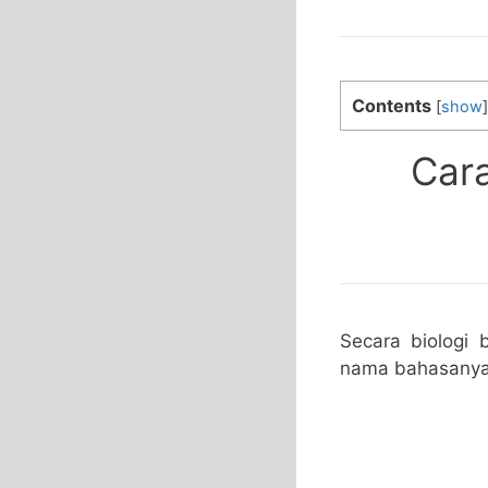
Contents
[
show
]
Car
Secara biologi
nama bahasanya 