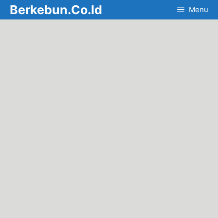
Skip
Berkebun.Co.Id
Menu
to
content