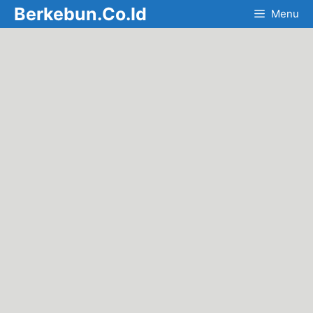
Skip
Berkebun.Co.Id
Menu
to
content