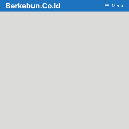
Skip
Berkebun.Co.Id
Menu
to
content