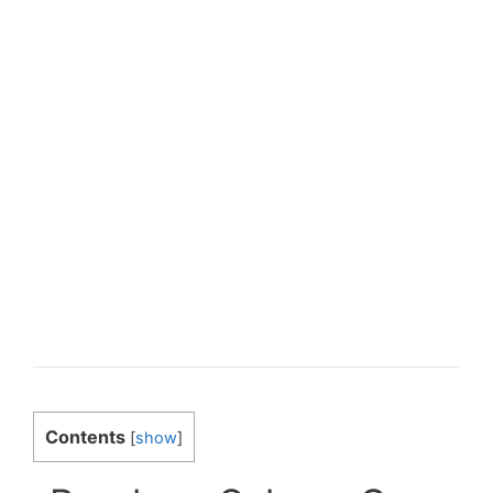
Contents
[
show
]