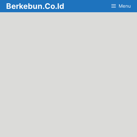
Skip
Berkebun.Co.Id
Menu
to
content