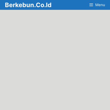
Skip
Berkebun.Co.Id
Menu
to
content