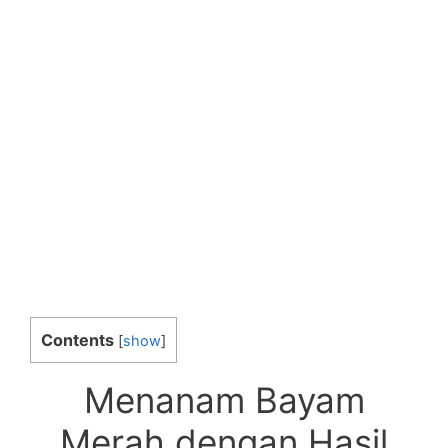
Contents
[
show
]
Menanam Bayam
Merah dengan Hasil