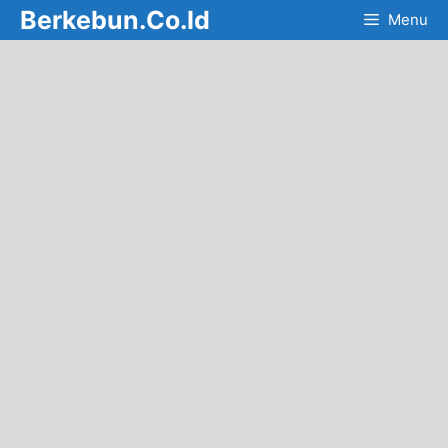
Skip
Berkebun.Co.Id
Menu
to
content