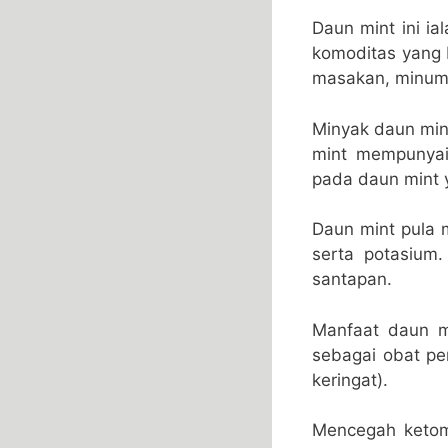
Daun mint ini ia
komoditas yang 
masakan, minuma
Minyak daun min
mint mempunyai
pada daun mint 
Daun mint pula me
serta potasium
santapan.
Manfaat daun m
sebagai obat pe
keringat).
Mencegah ketomb