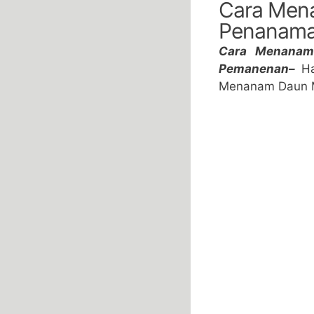
Cara Mena
Penanama
Cara Menanam 
Pemanenan–
H
Menanam Daun M