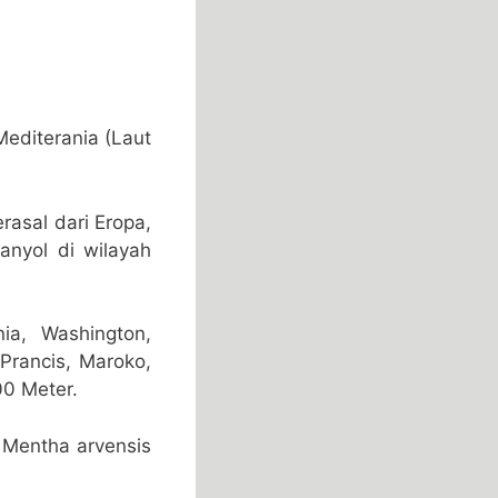
Mediterania (Laut
rasal dari Eropa,
anyol di wilayah
ia, Washington,
 Prancis, Maroko,
00 Meter.
h Mentha arvensis