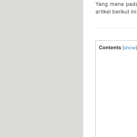
Yang mana pada 
artikel berikut ini
Contents
[
show
]