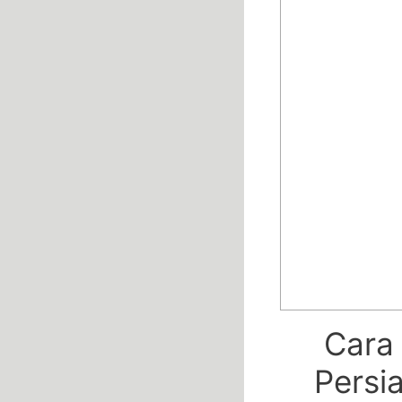
Cara
Persi