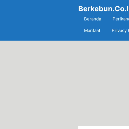
Skip
Berkebun.Co.
to
content
Beranda
Perikan
Manfaat
Privacy 