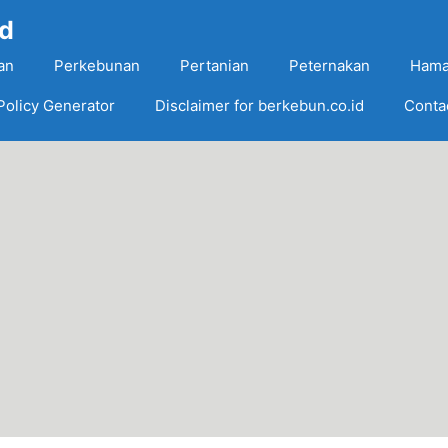
Id
an
Perkebunan
Pertanian
Peternakan
Hama
Policy Generator
Disclaimer for berkebun.co.id
Conta