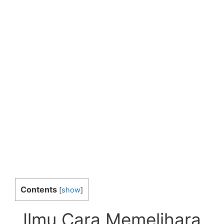
Contents
[
show
]
Ilmu Cara Memelihara