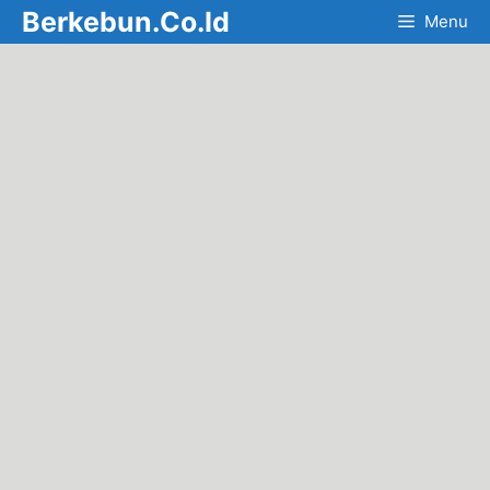
Skip
Berkebun.Co.Id
Menu
to
content