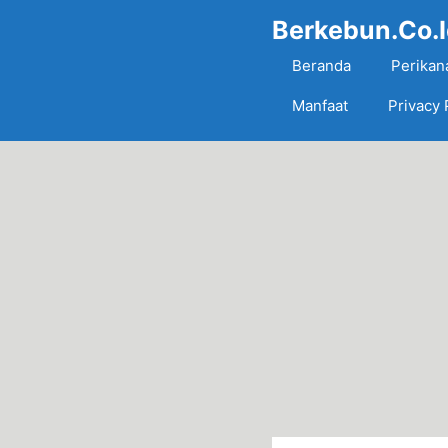
Skip
Berkebun.Co.
to
content
Beranda
Perikan
Manfaat
Privacy 