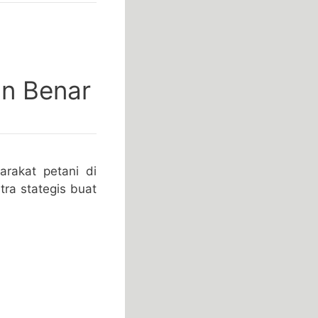
an Benar
rakat petani di
tra stategis buat