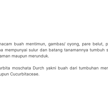
acam buah mentimun, gambas/ oyong, pare belut, pa
na mempunyai sulur dan batang tanamannya tumbuh 
naman maupun merunduk.
urbita moschata Durch yakni buah dari tumbuhan mer
upun Cucurbitaceae.