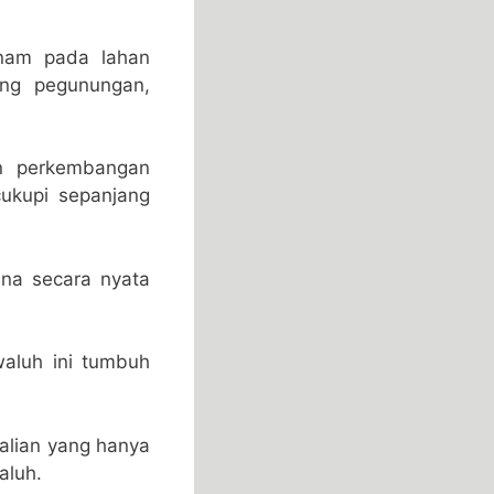
anam pada lahan
ing pegunungan,
an perkembangan
cukupi sepanjang
rena secara nyata
aluh ini tumbuh
alian yang hanya
aluh.