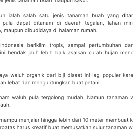
ai jenis tanaman buah maupun sayur.
uh ialah salah satu jenis tanaman buah yang dit
h pula dapat ditanam di daerah tegalan, lahan mir
, maupun dibudidaya di halaman rumah.
Indonesia beriklim tropis, sampai pertumbuhan d
ni hendak jauh lebih baik asalkan curah hujan men
ya waluh organik dari biji disaat ini lagi populer ka
ah lebat dan menguntungkan buat petani.
nam waluh pula tergolong mudah. Namun tanaman w
jauh.
ampu menjalar hingga lebih dari 10 meter membuat k
erbatas harus kreatif buat memusatkan sulur tanaman w