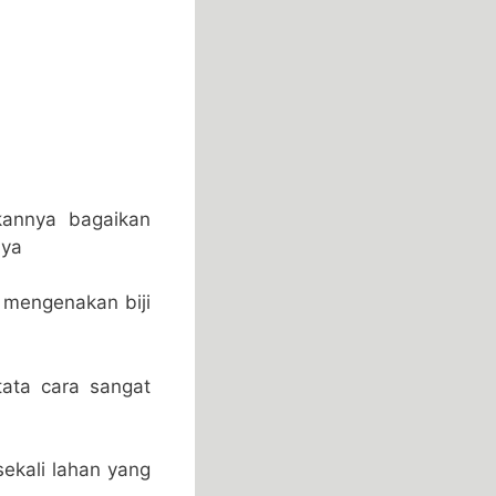
annya bagaikan
nya
 mengenakan biji
tata cara sangat
sekali lahan yang