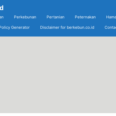
Id
an
Perkebunan
Pertanian
Peternakan
Hama
Policy Generator
Disclaimer for berkebun.co.id
Conta