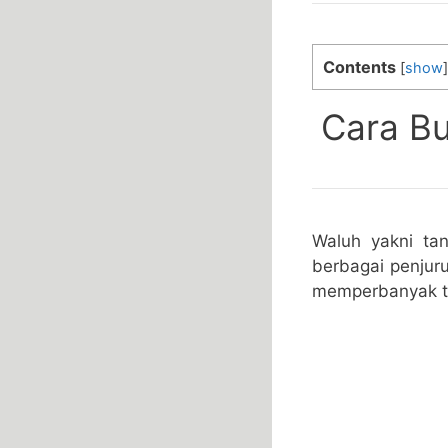
Contents
[
show
]
Cara Bu
Waluh yakni ta
berbagai penjuru
memperbanyak t