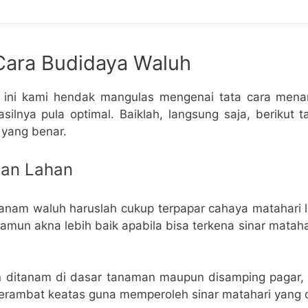
Cara Budidaya Waluh
li ini kami hendak mangulas mengenai tata cara me
silnya pula optimal. Baiklah, langsung saja, berikut 
yang benar.
pan Lahan
nam waluh haruslah cukup terpapar cahaya matahari 
namun akna lebih baik apabila bisa terkena sinar mataha
n ditanam di dasar tanaman maupun disamping pagar,
rambat keatas guna memperoleh sinar matahari yang 