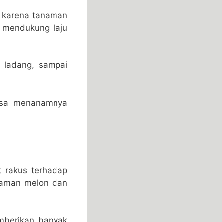
 karena tanaman
t mendukung laju
 ladang, sampai
bisa menanamnya
t rakus terhadap
naman melon dan
mberikan banyak