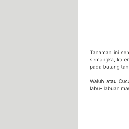
Tanaman ini sem
semangka, kare
pada batang ta
Waluh atau Cuc
labu- labuan ma