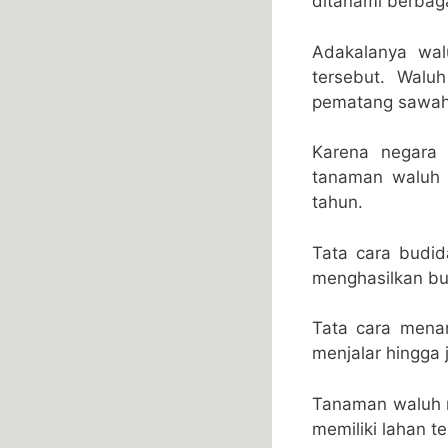
ditanami berbag
Adakalanya wal
tersebut. Walu
pematang sawah
Karena negara 
tanaman waluh i
tahun.
Tata cara budida
menghasilkan bu
Tata cara mena
menjalar hingga 
Tanaman waluh m
memiliki lahan t