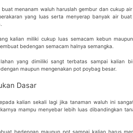
k buat menanam waluh haruslah gembur dan cukup air
perakaran yang luas serta menyerap banyak air bua
.
yang kalian miliki cukup luas semacam kebun maupun
 membuat bedengan semacam halnya semangka.
lahan yang dimiliki sangt terbatas sampai kalian 
bedengan maupun mengenakan pot poybag besar.
kan Dasar
epada kalian sekali lagi jika tanaman waluh ini sanga
 Akarnya mampu menyebar lebih luas dibandingkan ta
mbuat bedengan maupun pot sampai kalian harus me