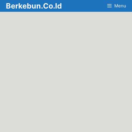
Skip
Berkebun.Co.Id
Menu
to
content