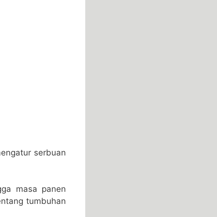
engatur serbuan
ngga masa panen
tentang tumbuhan