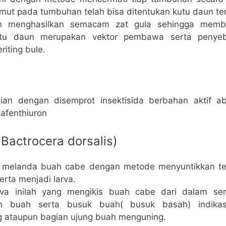
ut pada tumbuhan telah bisa ditentukan kutu daun ter
n menghasilkan semacam zat gula sehingga memb
Kutu daun merupakan vektor pembawa serta penyeb
riting bule.
ian dengan disemprot insektisida berbahan aktif aba
afenthiuron
 Bactrocera dorsalis)
h melanda buah cabe dengan metode menyuntikkan tel
rta menjadi larva.
rva inilah yang mengikis buah cabe dari dalam se
an buah serta busuk buah( busuk basah) indikas
 ataupun bagian ujung buah menguning.