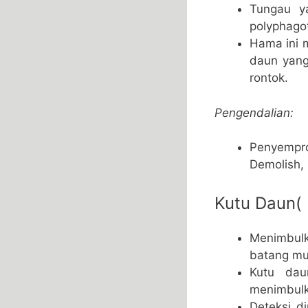
Tungau y
polyphago
Hama ini 
daun yang
rontok.
Pengendalian:
Penyempro
Demolish,
Kutu Daun(
Menimbulk
batang mu
Kutu dau
menimbulk
Deteksi d