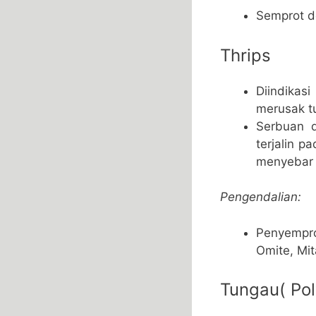
Semprot d
Thrips
Diindikas
merusak t
Serbuan d
terjalin 
menyebar 
Pengendalian:
Penyempro
Omite, Mi
Tungau( Pol