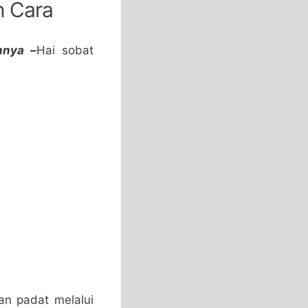
n Cara
nnya –
Hai sobat
an padat melalui