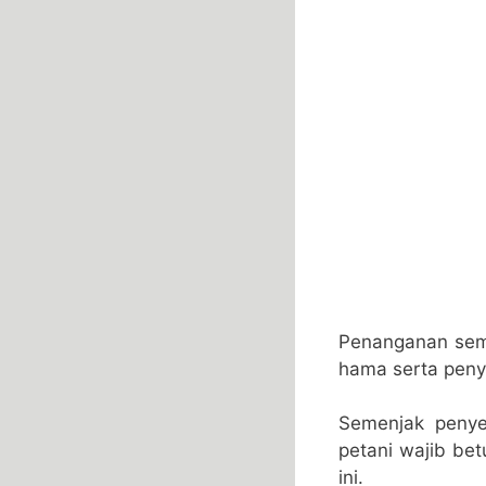
Penanganan sem
hama serta peny
Semenjak penye
petani wajib be
ini.