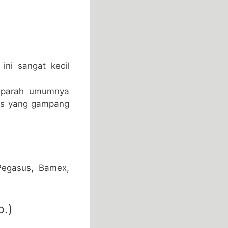
ini sangat kecil
n parah umumnya
rus yang gampang
 Pegasus, Bamex,
p.)