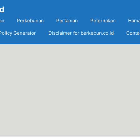
Id
an
Perkebunan
Pertanian
Peternakan
Hama
Policy Generator
Disclaimer for berkebun.co.id
Conta