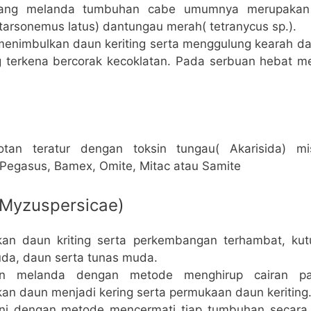
ang melanda tumbuhan cabe umumnya merupakan 
tarsonemus latus) dantungau merah( tetranycus sp.).
menimbulkan daun keriting serta menggulung kearah da
 terkena bercorak kecoklatan. Pada serbuan hebat 
tan teratur dengan toksin tungau( Akarisida) mi
 Pegasus, Bamex, Omite, Mitac atau Samite
 Myzuspersicae)
an daun kriting serta perkembangan terhambat, ku
da, daun serta tunas muda.
n melanda dengan metode menghirup cairan p
an daun menjadi kering serta permukaan daun keriting
ini dengan metode mencermati tiap tumbuhan secara t