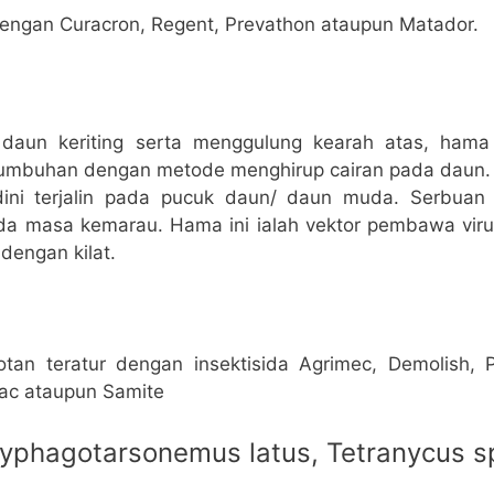
engan Curacron, Regent, Prevathon ataupun Matador.
i daun keriting serta menggulung kearah atas, hama 
umbuhan dengan metode menghirup cairan pada daun.
ini terjalin pada pucuk daun/ daun muda. Serbua
pada masa kemarau. Hama ini ialah vektor pembawa vi
dengan kilat.
tan teratur dengan insektisida Agrimec, Demolish,
tac ataupun Samite
yphagotarsonemus latus, Tetranycus s