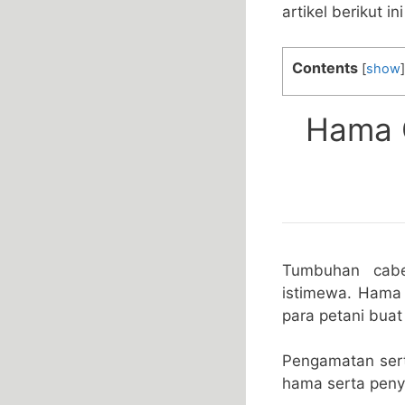
artikel berikut ini
Contents
[
show
]
Hama C
Tumbuhan cabe
istimewa. Hama 
para petani buat 
Pengamatan sert
hama serta penya