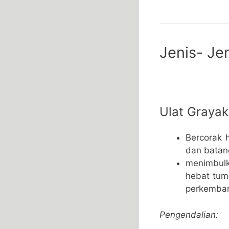
Jenis- J
Ulat Grayak
Bercorak 
dan batan
menimbul
hebat tum
perkemban
Pengendalian: