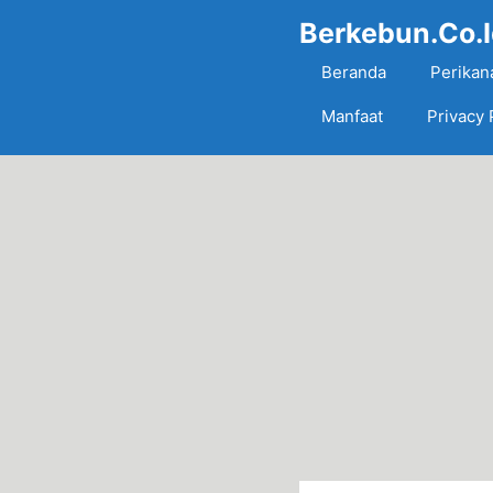
Skip
Berkebun.Co.
to
content
Beranda
Perikan
Manfaat
Privacy 