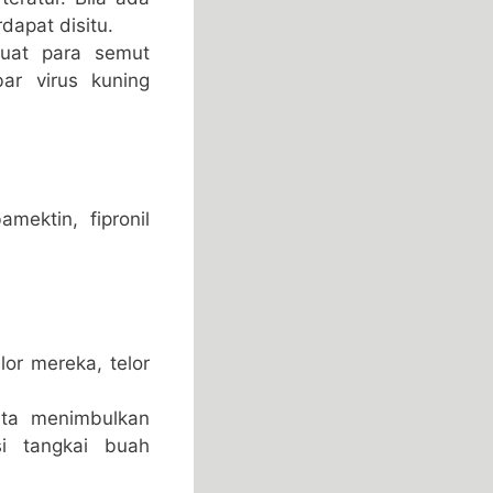
dapat disitu.
uat para semut
ar virus kuning
mektin, fipronil
or mereka, telor
rta menimbulkan
i tangkai buah