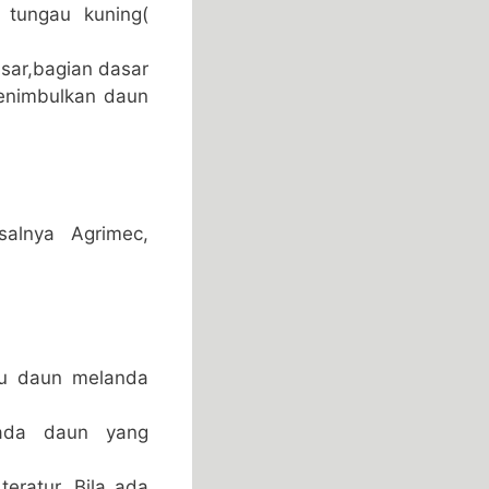
tungau kuning(
sar,bagian dasar
menimbulkan daun
salnya Agrimec,
tu daun melanda
ada daun yang
.
eratur. Bila ada