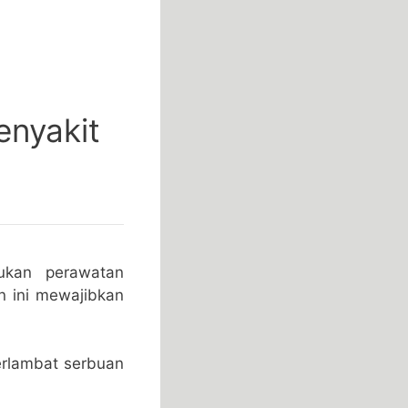
enyakit
ukan perawatan
n ini mewajibkan
erlambat serbuan