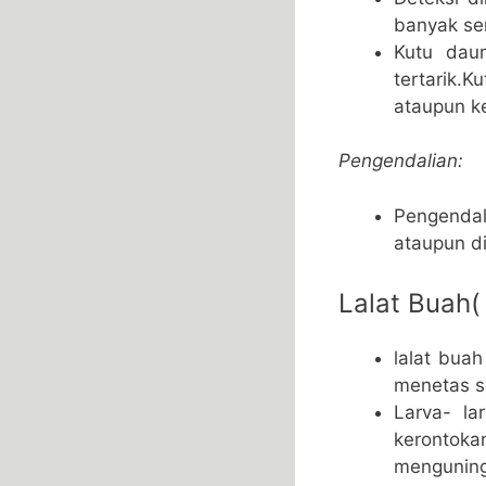
banyak sem
Kutu dau
tertarik.
ataupun ke
Pengendalian:
Pengendal
ataupun di
Lalat Buah(
lalat bua
menetas se
Larva- la
kerontok
menguning