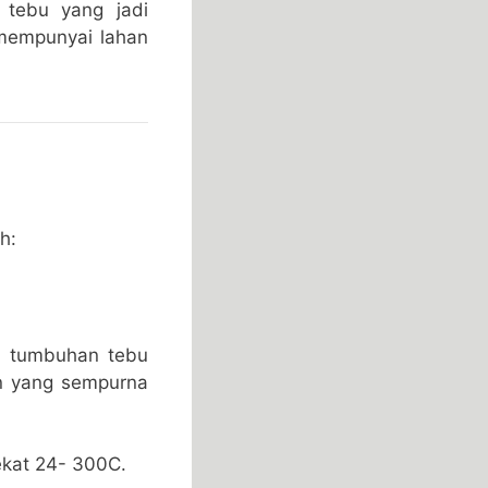
 tebu yang jadi
 mempunyai lahan
h:
a, tumbuhan tebu
an yang sempurna
ekat 24- 300C.