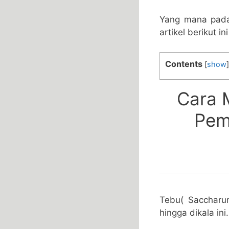
Yang mana pada 
artikel berikut ini
Contents
[
show
]
Cara 
Pem
Tebu( Saccharum
hingga dikala ini