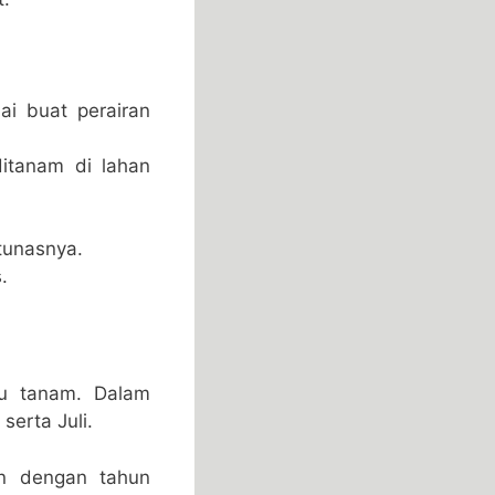
i buat perairan
itanam di lahan
 tunasnya.
.
tu tanam. Dalam
erta Juli.
an dengan tahun