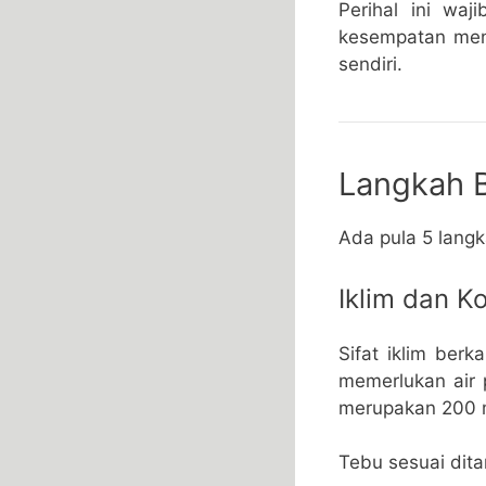
Perihal ini wa
kesempatan menj
sendiri.
Langkah 
Ada pula 5 lang
Iklim dan K
Sifat iklim ber
memerlukan air 
merupakan 200 m
Tebu sesuai dit