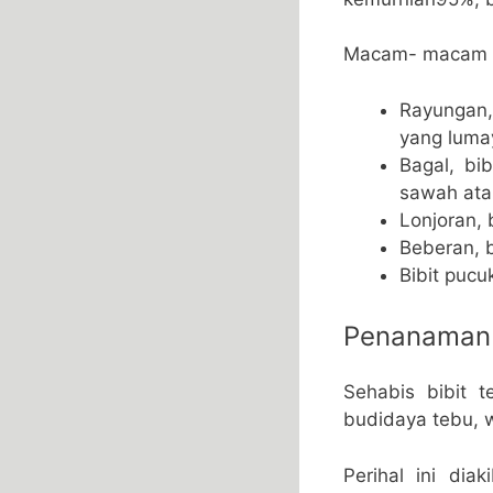
Macam- macam bi
Rayungan,
yang luma
Bagal, bi
sawah ata
Lonjoran, 
Beberan, b
Bibit pucu
Penanaman
Sehabis bibit 
budidaya tebu, w
Perihal ini di