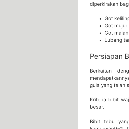
diperkirakan bag
Got kelili
Got mujur
Got malan
Lubang ta
Persiapan B
Berkaitan den
mendapatkannya.
gula yang telah 
Kriteria bibit 
besar.
Bibit tebu ya
kemurnian95%, b