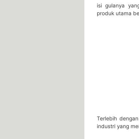
isi gulanya ya
produk utama ber
Terlebih denga
industri yang m