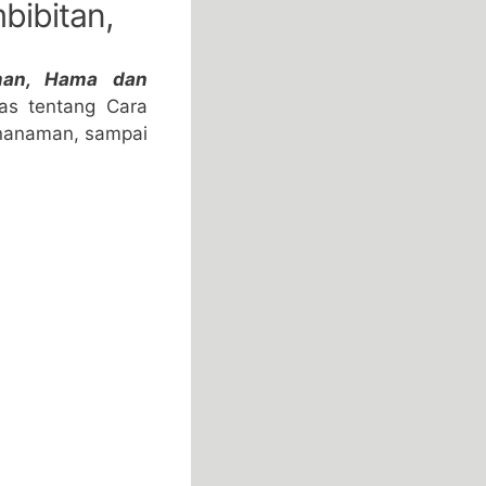
bibitan,
man, Hama dan
has tentang Cara
enanaman, sampai