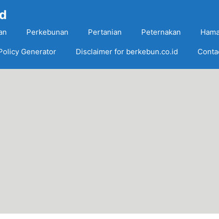
Id
an
Perkebunan
Pertanian
Peternakan
Hama
Policy Generator
Disclaimer for berkebun.co.id
Conta