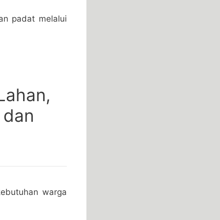
an padat melalui
Lahan,
 dan
 kebutuhan warga