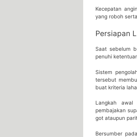
Kecepatan angin
yang roboh serta
Persiapan 
Saat sebelum bu
penuhi ketentua
Sistem pengola
tersebut membu
buat kriteria la
Langkah awal 
pembajakan supa
got ataupun par
Bersumber pada 