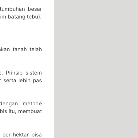
i tumbuhan besar
lam batang tebu).
nkan tanah telah
 Prinsip sistem
serta lebih pas
 dengan metode
bis itu, membuat
 per hektar bisa