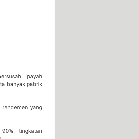
bersusah payah
ta banyak pabrik
an rendemen yang
90%, tingkatan
t.