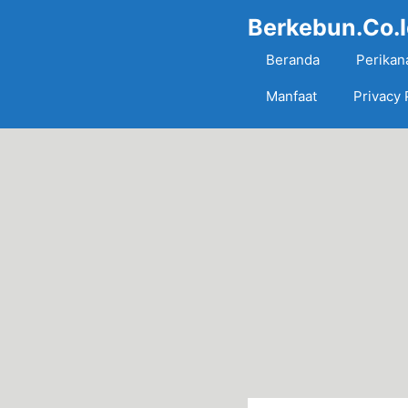
Skip
Berkebun.Co.
to
content
Beranda
Perikan
Manfaat
Privacy 