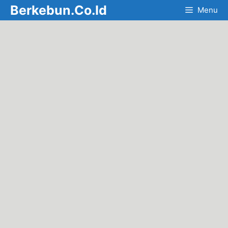
Skip
Berkebun.Co.Id
Menu
to
content