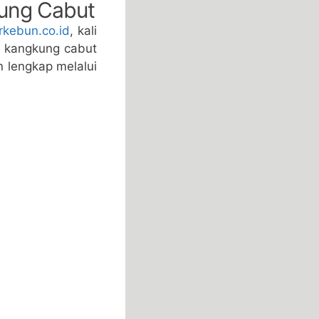
ung Cabut
rkebun.co.id
, kali
 kangkung cabut
 lengkap melalui