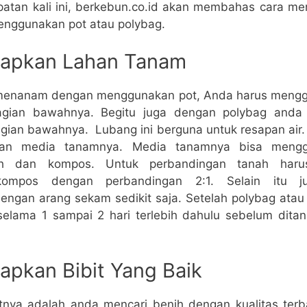
patan kali ini, berkebun.co.id akan membahas cara 
nggunakan pot atau polybag.
apkan Lahan Tanam
n menanam dengan menggunakan pot, Anda harus mengg
agian bawahnya. Begitu juga dengan polybag and
agian bawahnya. Lubang ini berguna untuk resapan air.
an media tanamnya. Media tanamnya bisa meng
h dan kompos. Untuk perbandingan tanah haru
kompos dengan perbandingan 2:1. Selain itu 
gan arang sekam sedikit saja. Setelah polybag atau 
selama 1 sampai 2 hari terlebih dahulu sebelum dita
pkan Bibit Yang Baik
tnya adalah anda mencari benih dengan kualitas terb