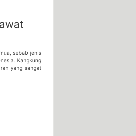
awat
emua, sebab jenis
onesia. Kangkung
uran yang sangat