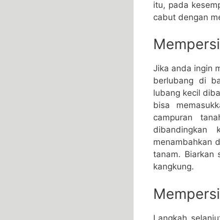
itu, pada kesem
cabut dengan me
Mempersi
Jika anda ingi
berlubang di b
lubang kecil dib
bisa memasukk
campuran tana
dibandingkan 
menambahkan den
tanam. Biarkan 
kangkung.
Mempersia
Langkah selanju