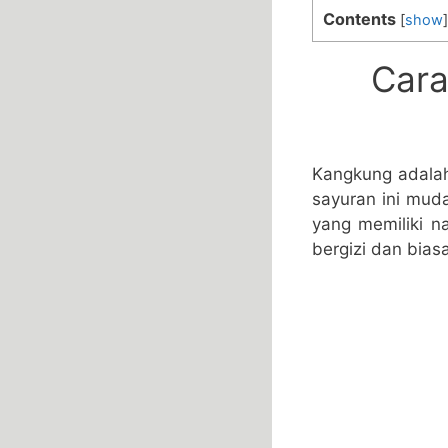
Contents
[
show
]
Car
Kangkung adalah 
sayuran ini mud
yang memiliki n
bergizi dan bias