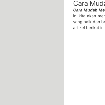
Cara Mud
Cara Mudah Me
ini kita akan 
yang baik dan b
artikel berikut ini