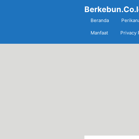
Skip
Berkebun.Co.
to
content
Beranda
Perikan
Manfaat
Privacy 