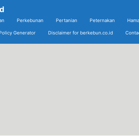
Id
an
Perkebunan
Pertanian
Peternakan
Hama
Policy Generator
Disclaimer for berkebun.co.id
Conta