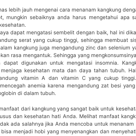
ahas lebih jauh mengenai cara menanam kangkung den
ot, mungkin sebaiknya anda harus mengetahui apa sa
kesehatan.
aya dapat mengatasi sembelit dengan baik, hal ini dik
ndung serat yang cukup tinggi, sehingga membuat si
dalam kangkung juga mengandung zinc dan selenium yan
kan rasa mengantuk. Sehingga yang mengkonsumsiny
a dapat digunakan untuk mengatasi insomnia. Kang
 menjaga kesehatan mata dan daya tahan tubuh. Hal
ndung vitamin A dan vitamin C yang cukup tinggi
k mencegah anemia karena mengandung zat besi yan
lobin di dalam tubuh.
 manfaat dari kangkung yang sangat baik untuk kesehat
usus dan kesehatan hati Anda. Melihat manfaat kang
Tidak ada salahnya jika Anda mencoba untuk menanam 
ni bisa menjadi hobi yang menyenangkan dan menyehat