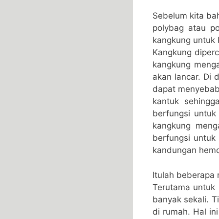
Sebelum kita b
polybag atau p
kangkung untuk 
Kangkung diperc
kangkung menga
akan lancar. Di 
dapat menyebab
kantuk sehingg
berfungsi untuk
kangkung menga
berfungsi untu
kandungan hemog
Itulah beberapa
Terutama untuk 
banyak sekali. 
di rumah. Hal i