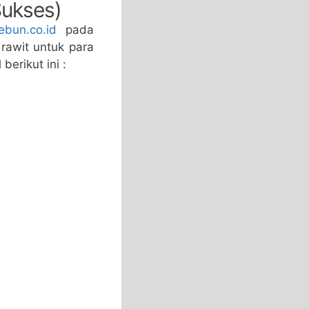
ukses)
ebun.co.id
pada
rawit untuk para
berikut ini :