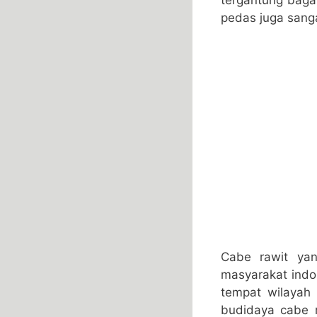
pedas juga sang
Cabe rawit yan
masyarakat indon
tempat wilayah
budidaya cabe r