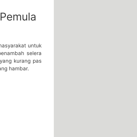
 Pemula
masyarakat untuk
penambah selera
 yang kurang pas
yang hambar.