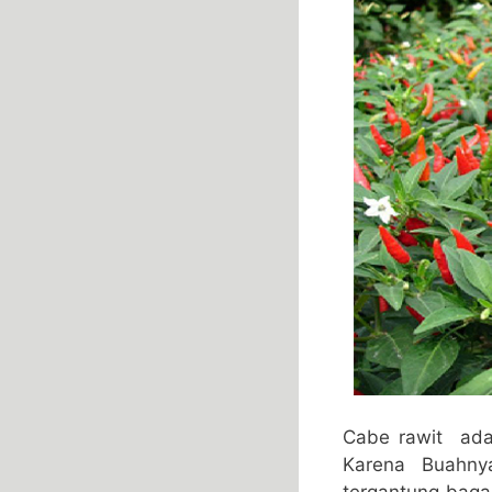
Cabe rawit adal
Karena Buahny
tergantung bag