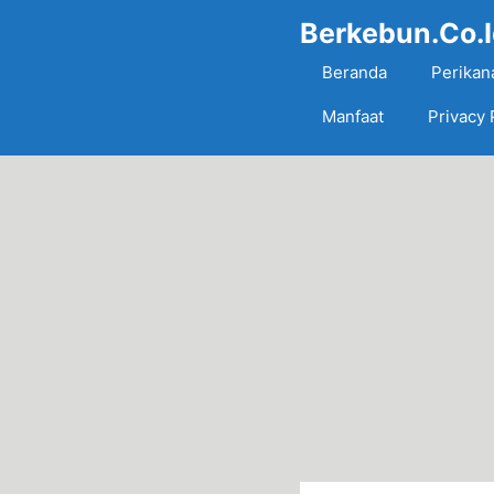
Skip
Berkebun.Co.
to
content
Beranda
Perikan
Manfaat
Privacy 