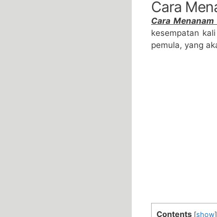
Cara Mena
Cara Menanam 
kesempatan kali
pemula, yang akan
Contents
[
show
]