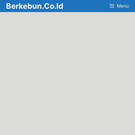
Skip
Berkebun.Co.Id
Menu
to
content