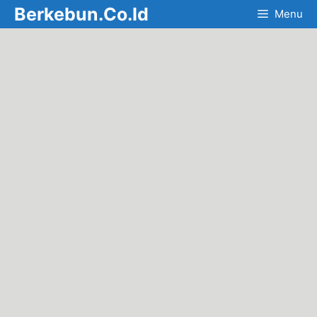
Skip
Berkebun.Co.Id
Menu
to
content