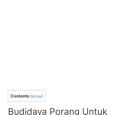
Contents
[
show
]
Budidaya Porang Untuk