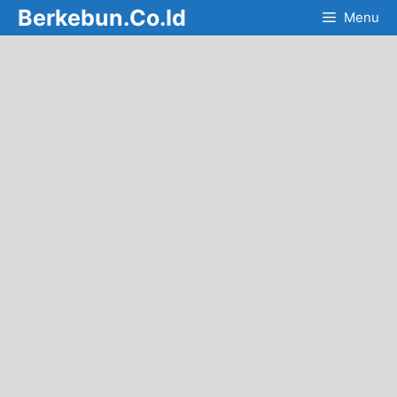
Skip
Berkebun.Co.Id
Menu
to
content