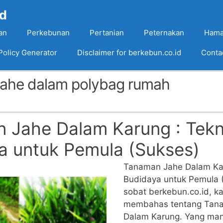
Id
an
Perkebunan
Pertanian
Peternakan
Hama
Policy Generator
Disclaimer for berkebun.co.id
Conta
jahe dalam polybag rumah
 Jahe Dalam Karung : Tekn
a untuk Pemula (Sukses)
Tanaman Jahe Dalam Kar
Budidaya untuk Pemula (
sobat berkebun.co.id, kal
membahas tentang Tan
Dalam Karung. Yang ma