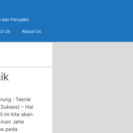
 dan Penyakit
ct Us
About Us
ik
ung : Teknik
Sukses) – Hai
i ini kita akan
aman Jahe
na pada