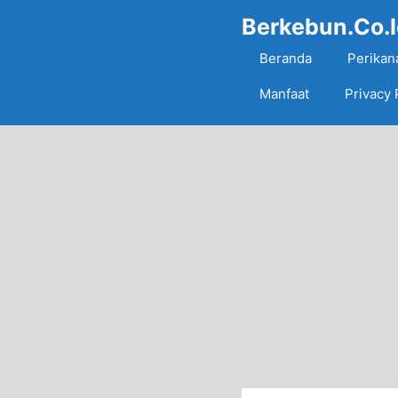
Skip
Berkebun.Co.
to
content
Beranda
Perikan
Manfaat
Privacy 