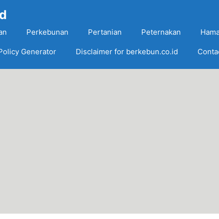
Id
an
Perkebunan
Pertanian
Peternakan
Hama
Policy Generator
Disclaimer for berkebun.co.id
Conta