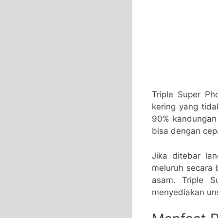
Triple Super Ph
kering yang tid
90% kandungan P
bisa dengan cepa
Jika ditebar l
meluruh secara 
asam. Triple 
menyediakan uns