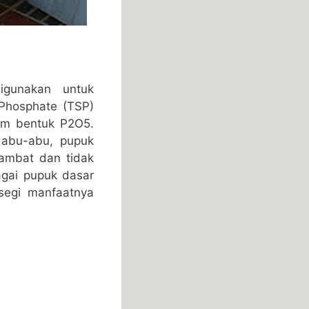
igunakan untuk
 Phosphate (TSP)
lam bentuk P2O5.
 abu-abu, pupuk
 lambat dan tidak
agai pupuk dasar
segi manfaatnya