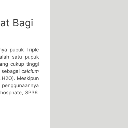
at Bagi
ya pupuk Triple
salah satu pupuk
ang cukup tinggi
l sebagai
calcium
 .H2O). Meskipun
i penggunaannya
Phosphate, SP36,