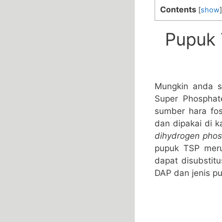
Contents
[
show
]
Pupuk 
Mungkin anda s
Super Phosphate
sumber hara fos
dan dipakai di k
dihydrogen pho
pupuk TSP meru
dapat disubstit
DAP dan jenis pu