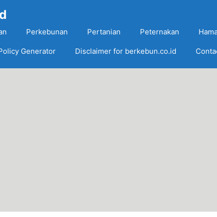
Id
an
Perkebunan
Pertanian
Peternakan
Hama
Policy Generator
Disclaimer for berkebun.co.id
Conta