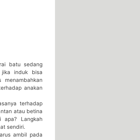
rai batu sedang
jika induk bisa
us menambahkan
 terhadap anakan
asanya terhadap
antan atau betina
ti apa? Langkah
at sendiri.
arus ambil pada