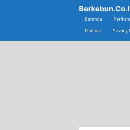
Skip
Berkebun.Co.
to
content
Beranda
Perikan
Manfaat
Privacy 