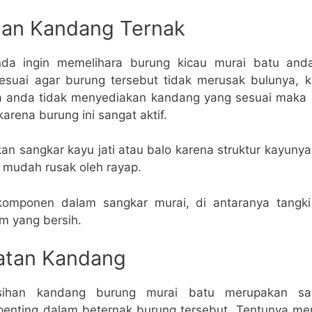
pan Kandang Ternak
nda ingin memelihara burung kicau murai batu anda
suai agar burung tersebut tidak merusak bulunya, k
ika anda tidak menyediakan kandang yang sesuai maka
arena burung ini sangat aktif.
n sangkar kayu jati atau balo karena struktur kayuny
k mudah rusak oleh rayap.
omponen dalam sangkar murai, di antaranya tangki
 yang bersih.
atan Kandang
sihan kandang burung murai batu merupakan sal
rpenting dalam beternak burung tersebut. Tentunya me