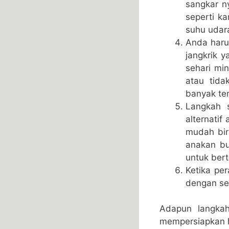
sangkar n
seperti k
suhu udar
Anda haru
jangkrik 
sehari mi
atau tida
banyak te
Langkah s
alternatif
mudah bir
anakan bu
untuk bert
Ketika pe
dengan sen
Adapun langkah
mempersiapkan ha