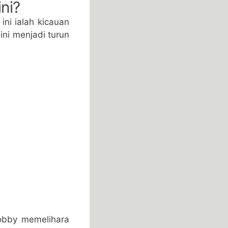
ni?
ni ialah kicauan
ini menjadi turun
obby memelihara