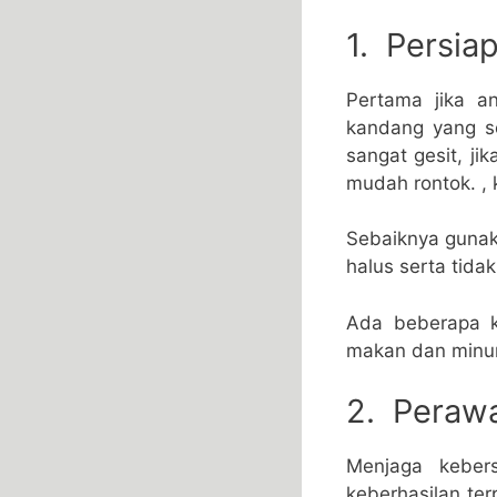
1. Persia
Pertama jika a
kandang yang se
sangat gesit, j
mudah rontok. , k
Sebaiknya gunaka
halus serta tida
Ada beberapa k
makan dan minum
2. Peraw
Menjaga keber
keberhasilan te