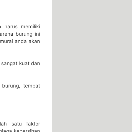
 harus memiliki
arena burung ini
 murai anda akan
a sangat kuat dan
 burung, tempat
ah satu faktor
njaga kebersihan