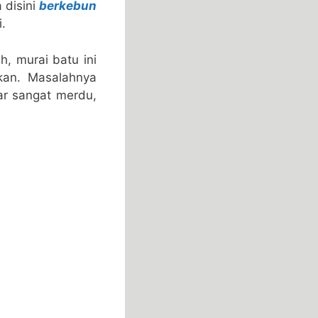
 disini
berkebun
.
, murai batu ini
kan. Masalahnya
ar sangat merdu,