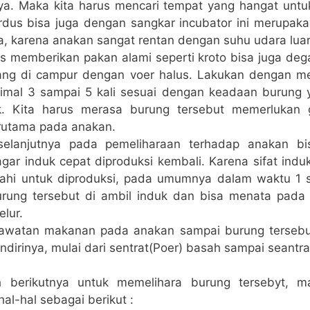
ya. Maka kita harus mencari tempat yang hangat unt
ardus bisa juga dengan sangkar incubator ini merupak
a, karena anakan sangat rentan dengan suhu udara luar
s memberikan pakan alami seperti kroto bisa juga d
yang di campur dengan voer halus. Lakukan dengan 
nimal 3 sampai 5 kali sesuai dengan keadaan burung 
k. Kita harus merasa burung tersebut memerlukan g
rutama pada anakan.
elanjutnya pada pemeliharaan terhadap anakan bi
 agar induk cepat diproduksi kembali. Karena sifat indu
ahi untuk diproduksi, pada umumnya dalam waktu 1 
rung tersebut di ambil induk dan bisa menata pada
elur.
rawatan makanan pada anakan sampai burung terseb
dirinya, mulai dari sentrat(Poer) basah sampai seantra
 berikutnya untuk memelihara burung tersebyt, 
l-hal sebagai berikut :