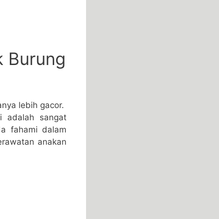
k Burung
anya lebih gacor.
i adalah sangat
da fahami dalam
 perawatan anakan