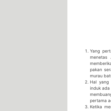
Yang pert
menetas A
memberik
pakan ser
murau bat
Hal yang 
induk ada 
membuang
pertama ad
Ketika me