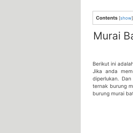
Contents
[
show
]
Murai B
Berikut ini adal
Jika anda meme
diperlukan. Da
ternak burung mu
burung murai bat