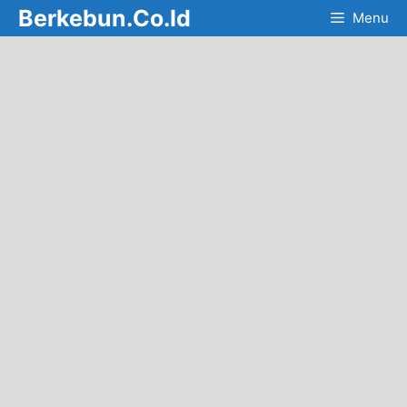
Skip
Berkebun.Co.Id
Menu
to
content