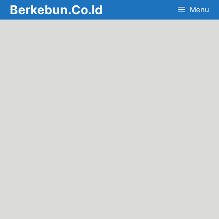
Skip
Berkebun.Co.Id
Menu
to
content