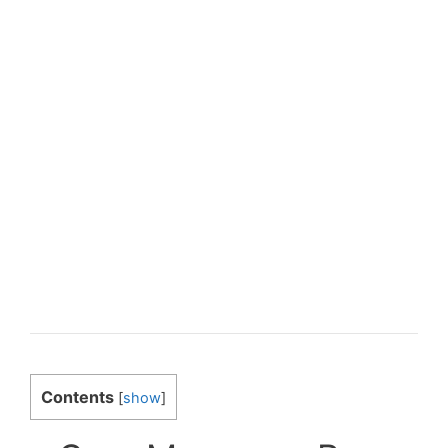
Contents
[
show
]