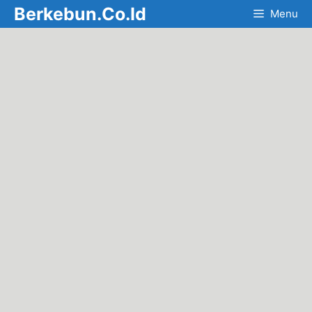
Skip
Berkebun.Co.Id
Menu
to
content