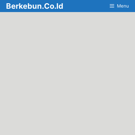
Skip
Berkebun.Co.Id
Menu
to
content