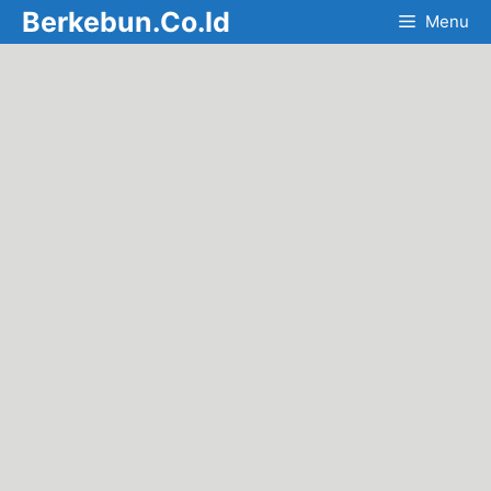
Skip
Berkebun.Co.Id
Menu
to
content