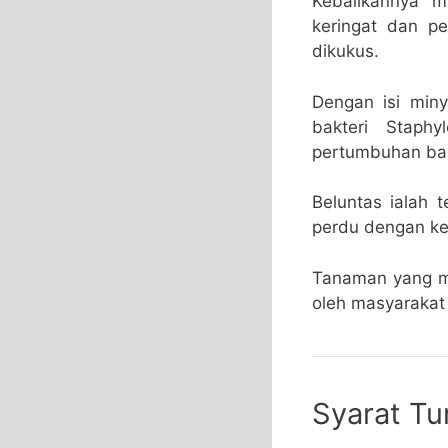
Kebalikannya m
keringat dan p
dikukus.
Dengan isi min
bakteri Staph
pertumbuhan bakt
Beluntas ialah 
perdu dengan ket
Tanaman yang mem
oleh masyarakat
Syarat T