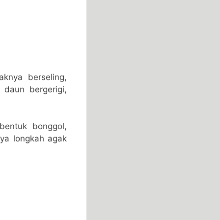
aknya berseling,
 daun bergerigi,
bentuk bonggol,
ya longkah agak