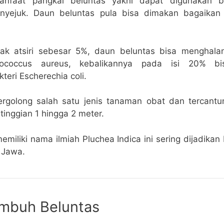
anfaat pangkal beluntas yakni dapat digunakan b
enyejuk. Daun beluntas pula bisa dimakan bagaikan
yak atsiri sebesar 5%, daun beluntas bisa menghala
ylococcus aureus, kebalikannya pada isi 20% bi
eri Escherechia coli.
tergolong salah satu jenis tanaman obat dan tercant
inggian 1 hingga 2 meter.
iliki nama ilmiah Pluchea Indica ini sering dijadikan
 Jawa.
umbuh Beluntas