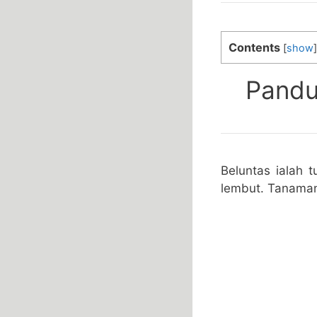
Contents
[
show
]
Pandu
Beluntas ialah
lembut. Tanaman