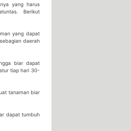
knya yang harus
untas. Berikut
aman yang dapat
 sebagian daerah
gga biar dapat
ur tiap hari 30-
buat tanaman biar
iar dapat tumbuh