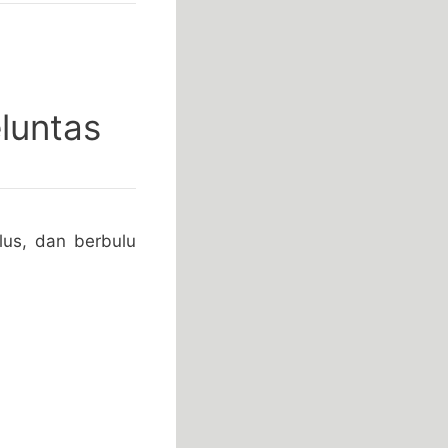
luntas
us, dan berbulu