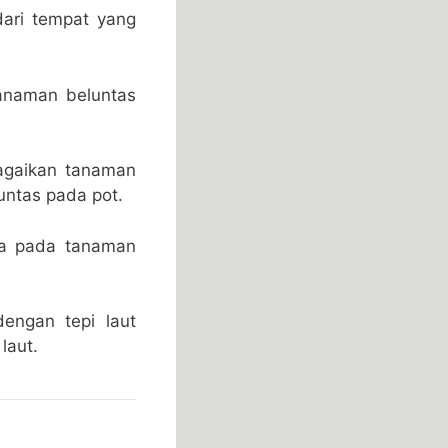
ari tempat yang
anaman beluntas
agaikan tanaman
untas pada pot.
ra pada tanaman
engan tepi laut
laut.