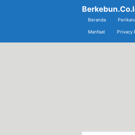
Skip
Berkebun.Co.
to
content
Beranda
Perikan
Manfaat
Privacy 