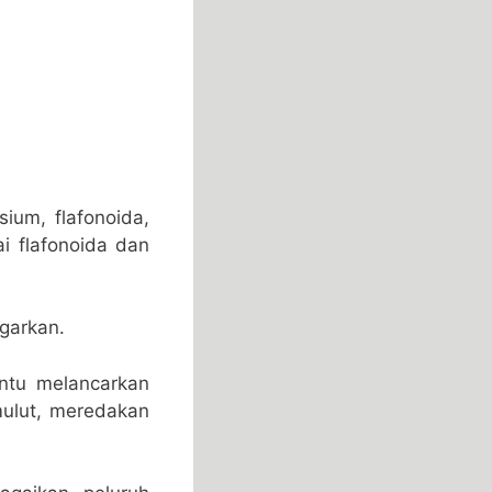
sium, flafonoida,
i flafonoida dan
garkan.
ntu melancarkan
ulut, meredakan