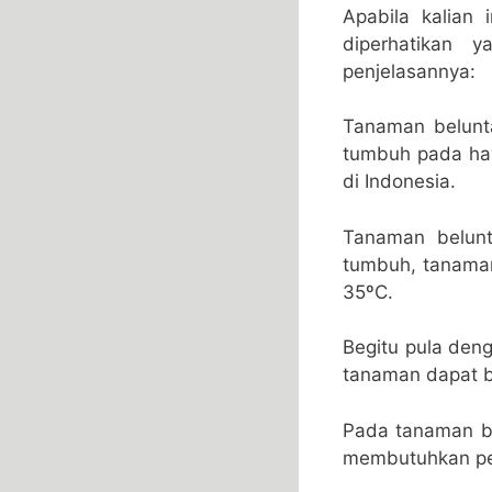
Apabila kalian
diperhatikan 
penjelasannya:
Tanaman belunt
tumbuh pada haw
di Indonesia.
Tanaman belun
tumbuh, tanaman
35ºC.
Begitu pula deng
tanaman dapat b
Pada tanaman be
membutuhkan pen