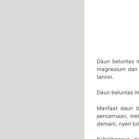
Daun beluntas me
magnesium dan p
tannin.
Daun beluntas m
Manfaat daun b
pencernaan, me
demam, nyeri tul