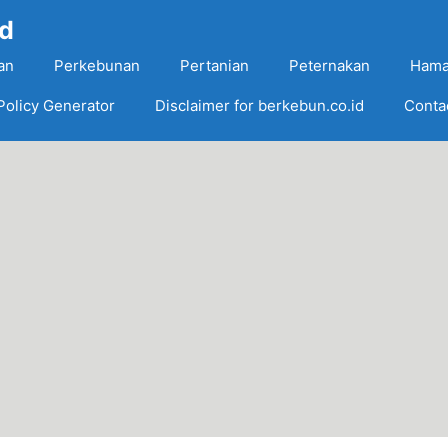
Id
an
Perkebunan
Pertanian
Peternakan
Hama
Policy Generator
Disclaimer for berkebun.co.id
Conta