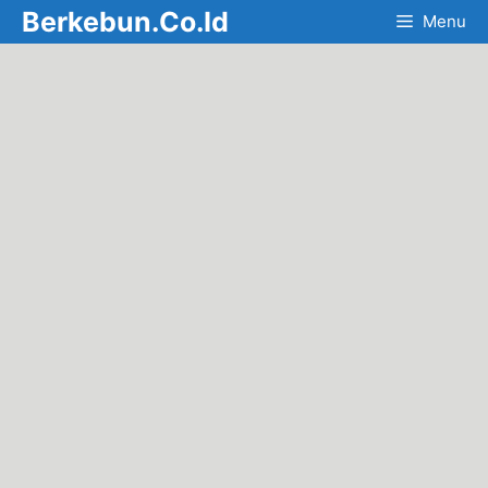
Skip
Berkebun.Co.Id
Menu
to
content