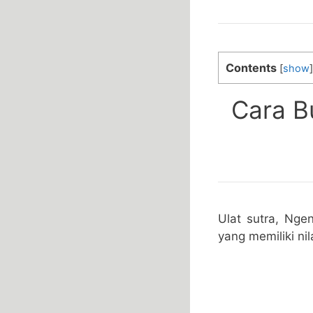
Contents
[
show
]
Cara B
Ulat sutra, Nge
yang memiliki ni