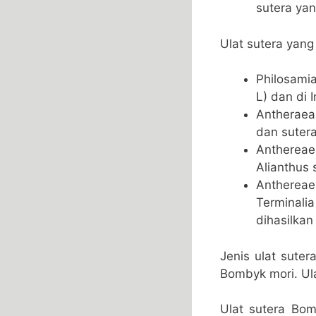
sutera yan
Ulat sutera yang 
Philosamia
L) dan di I
Antheraea 
dan sutera
Anthereae
Alianthus 
Anthereae 
Terminali
dihasilkan
Jenis ulat sute
Bombyk mori. Ula
Ulat sutera Bom