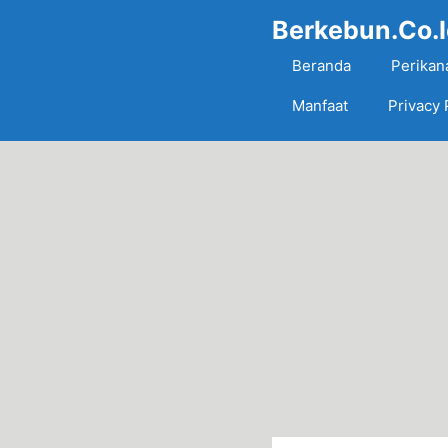
Skip
Berkebun.Co.
to
content
Beranda
Perikan
Manfaat
Privacy 