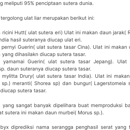
g meliputi 95% penciptaan sutera dunia.
tergolong ulat liar merupakan berikut ini:
 ricini Hutt( ulat sutera eri) Ulat ini makan daun jarak
ndia hasil suteranya diucap ulat eri.
pernyi Guerin( ulat sutera tasar Cina). Ulat ini maka
 yang dihasilakn diucap sutera tasar.
 yamamai Guerin( ulat sutera tasar Jepang). Ulat
sp. daun suteranya diucap sutera tasar.
mylitta Drury( ulat sutera tasar India). Ulat ini mak
a sp.) meranti( Shorea sp) dan bungur( Lagerstomeia s
 diucap sutera tasar.
ra yang sangat banyak dipelihara buat memproduksi ba
t sutera ini makan daun murbei( Morus sp.).
byx diprediksi nama serangga penghasil serat yang